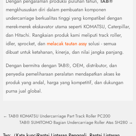
Dengan pengalaman produksi puluhan tahun,
TAB®
mengkhususkan diri dalam pembuatan komponen
undercarriage berkualitas tinggi yang kompatibel dengan
merek-merek ekskavator utama seperti KOMATSU, Caterpillar,
dan Hitachi. Rangkaian produk kami meliputi track roller,
idler, sprocket, dan
melacak tautan assy
solusi - semua
dibuat untuk ketahanan, kinerja, dan nilai jangka panjang.
Dengan bermitra dengan TAB®, OEM, distributor, dan
penyedia pemeliharaan peralatan mendapatkan akses ke
produk yang andal, harga yang kompetitif, dan dukungan
purna jual global.
← TAB® KOMATSU Undercarriage Part Track Roller PC200
TAB® SUMITOMO Bagian Undercarriage Roller Atas SH280 →
Tag:（Kata kunci
Rantai Lintasan Penggali
,
Rantai Lintasan