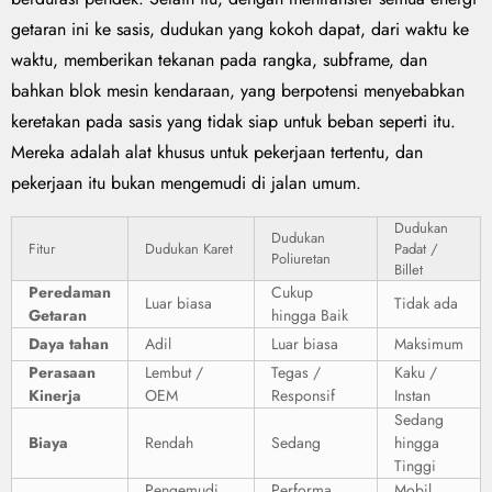
getaran ini ke sasis, dudukan yang kokoh dapat, dari waktu ke
waktu, memberikan tekanan pada rangka, subframe, dan
bahkan blok mesin kendaraan, yang berpotensi menyebabkan
keretakan pada sasis yang tidak siap untuk beban seperti itu.
Mereka adalah alat khusus untuk pekerjaan tertentu, dan
pekerjaan itu bukan mengemudi di jalan umum.
Dudukan
Dudukan
Fitur
Dudukan Karet
Padat /
Poliuretan
Billet
Peredaman
Cukup
Luar biasa
Tidak ada
Getaran
hingga Baik
Daya tahan
Adil
Luar biasa
Maksimum
Perasaan
Lembut /
Tegas /
Kaku /
Kinerja
OEM
Responsif
Instan
Sedang
Biaya
Rendah
Sedang
hingga
Tinggi
Pengemudi
Performa
Mobil