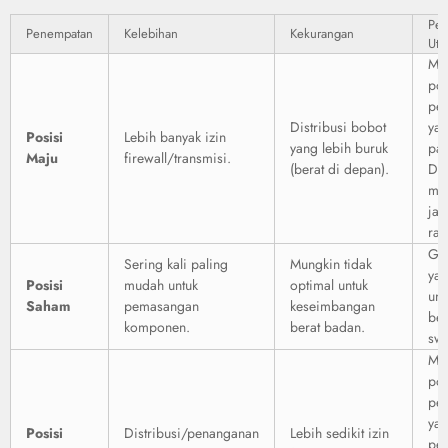
Per
Penempatan
Kelebihan
Kekurangan
Uta
Me
po
pe
Distribusi bobot
yan
Posisi
Lebih banyak izin
yang lebih buruk
pan
Maju
firewall/transmisi.
(berat di depan).
Da
me
jar
rad
Gar
Sering kali paling
Mungkin tidak
yan
Posisi
mudah untuk
optimal untuk
unt
Saham
pemasangan
keseimbangan
bes
komponen.
berat badan.
sw
Me
po
pe
yan
Posisi
Distribusi/penanganan
Lebih sedikit izin
pe