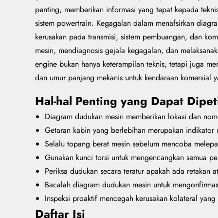
penting, memberikan informasi yang tepat kepada teknis
sistem powertrain. Kegagalan dalam menafsirkan diagr
kerusakan pada transmisi, sistem pembuangan, dan ko
mesin, mendiagnosis gejala kegagalan, dan melaksana
engine bukan hanya keterampilan teknis, tetapi juga m
dan umur panjang mekanis untuk kendaraan komersial y
Hal-hal Penting yang Dapat Dipet
Diagram dudukan mesin memberikan lokasi dan nom
Getaran kabin yang berlebihan merupakan indikator 
Selalu topang berat mesin sebelum mencoba melep
Gunakan kunci torsi untuk mengencangkan semua peng
Periksa dudukan secara teratur apakah ada retakan 
Bacalah diagram dudukan mesin untuk mengonfirmasi 
Inspeksi proaktif mencegah kerusakan kolateral yan
Daftar Isi