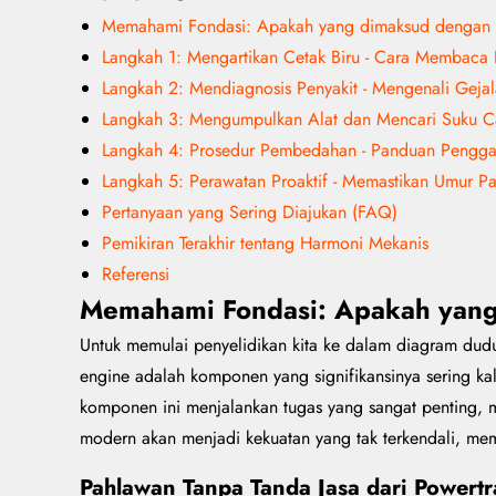
Memahami Fondasi: Apakah yang dimaksud dengan
Langkah 1: Mengartikan Cetak Biru - Cara Membac
Langkah 2: Mendiagnosis Penyakit - Mengenali Gej
Langkah 3: Mengumpulkan Alat dan Mencari Suku C
Langkah 4: Prosedur Pembedahan - Panduan Pengga
Langkah 5: Perawatan Proaktif - Memastikan Umur 
Pertanyaan yang Sering Diajukan (FAQ)
Pemikiran Terakhir tentang Harmoni Mekanis
Referensi
Memahami Fondasi: Apakah yan
Untuk memulai penyelidikan kita ke dalam diagram du
engine adalah komponen yang signifikansinya sering kali
komponen ini menjalankan tugas yang sangat penting, m
modern akan menjadi kekuatan yang tak terkendali, memb
Pahlawan Tanpa Tanda Jasa dari Powert