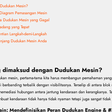
 Dudukan Mesin?
a Diagram Pemasangan Mesin
ala Dudukan Mesin yang Gagal
adang yang Tepat
ntian Langkah-demi-Langkah
Panjang Dudukan Mesin Anda
g dimaksud dengan Dudukan Mesin?
dukan mesin, pertama-tama kita harus membangun pemahaman yang 
 berbanding terbalik dengan visibilitasnya. Terselip di antara blo
emediasi hubungan antara jantung kendaraan dan kerangkanya. Tan
uat kendaraan tidak hanya tidak nyaman tetapi juga sangat tidak s
rain: Mendefinisikan Peran Dudukan Engine & 