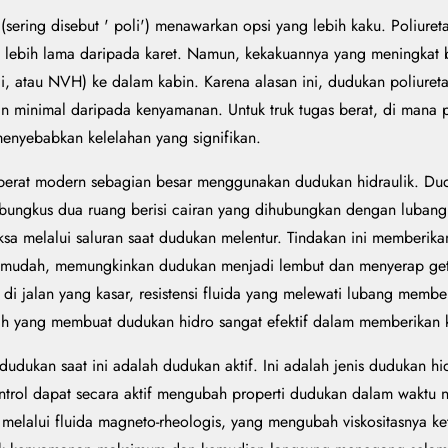
n (sering disebut ' poli') menawarkan opsi yang lebih kaku. Poliur
ebih lama daripada karet. Namun, kekakuannya yang meningkat ber
i, atau NVH) ke dalam kabin. Karena alasan ini, dudukan poliureta
n minimal daripada kenyamanan. Untuk truk tugas berat, di mana
menyebabkan kelelahan yang signifikan.
 berat modern sebagian besar menggunakan dudukan hidraulik. Dud
bungkus dua ruang berisi cairan yang dihubungkan dengan lubang a
aksa melalui saluran saat dudukan melentur. Tindakan ini memberik
n mudah, memungkinkan dudukan menjadi lembut dan menyerap getar
au di jalan yang kasar, resistensi fluida yang melewati lubang me
lah yang membuat dudukan hidro sangat efektif dalam memberikan
dudukan saat ini adalah dudukan aktif. Ini adalah jenis dudukan hi
rol dapat secara aktif mengubah properti dudukan dalam waktu nya
 melalui fluida magneto-rheologis, yang mengubah viskositasnya k