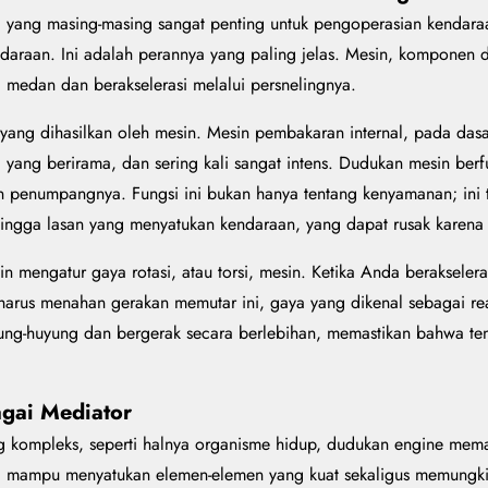
a, yang masing-masing sangat penting untuk pengoperasian kendar
endaraan. Ini adalah perannya yang paling jelas. Mesin, kompone
 medan dan berakselerasi melalui persnelingnya.
ng dihasilkan oleh mesin. Mesin pembakaran internal, pada dasa
si yang berirama, dan sering kali sangat intens. Dudukan mesin ber
n dan penumpangnya. Fungsi ini bukan hanya tentang kenyamanan; ini
if hingga lasan yang menyatukan kendaraan, yang dapat rusak karen
n mengatur gaya rotasi, atau torsi, mesin. Ketika Anda beraksele
rus menahan gerakan memutar ini, gaya yang dikenal sebagai reaksi
ng-huyung dan bergerak secara berlebihan, memastikan bahwa tena
agai Mediator
 yang kompleks, seperti halnya organisme hidup, dudukan engine m
ang mampu menyatukan elemen-elemen yang kuat sekaligus memungk