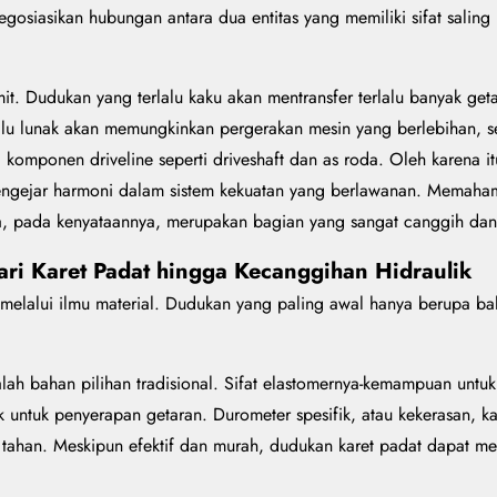
siasikan hubungan antara dua entitas yang memiliki sifat saling 
it. Dudukan yang terlalu kaku akan mentransfer terlalu banyak g
lalu lunak akan memungkinkan pergerakan mesin yang berlebihan,
a komponen driveline seperti driveshaft dan as roda. Oleh karena 
gejar harmoni dalam sistem kekuatan yang berlawanan. Memahami 
a, pada kenyataannya, merupakan bagian yang sangat canggih dan 
Dari Karet Padat hingga Kecanggihan Hidraulik
melalui ilmu material. Dudukan yang paling awal hanya berupa bal
adalah bahan pilihan tradisional. Sifat elastomernya-kemampuan un
 untuk penyerapan getaran. Durometer spesifik, atau kekerasan, kar
ahan. Meskipun efektif dan murah, dudukan karet padat dapat men