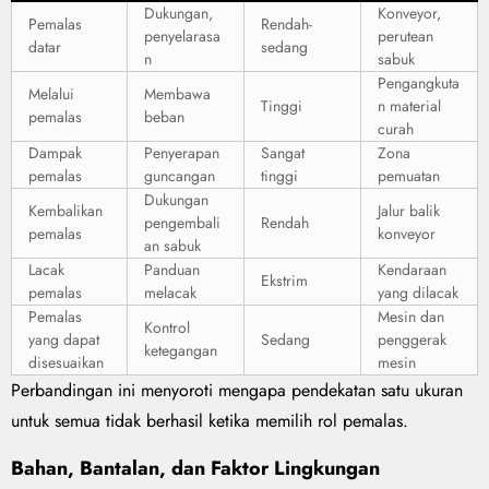
Dukungan,
Konveyor,
Pemalas
Rendah-
penyelarasa
perutean
datar
sedang
n
sabuk
Pengangkuta
Melalui
Membawa
Tinggi
n material
pemalas
beban
curah
Dampak
Penyerapan
Sangat
Zona
pemalas
guncangan
tinggi
pemuatan
Dukungan
Kembalikan
Jalur balik
pengembali
Rendah
pemalas
konveyor
an sabuk
Lacak
Panduan
Kendaraan
Ekstrim
pemalas
melacak
yang dilacak
Pemalas
Mesin dan
Kontrol
yang dapat
Sedang
penggerak
ketegangan
disesuaikan
mesin
Perbandingan ini menyoroti mengapa pendekatan satu ukuran
untuk semua tidak berhasil ketika memilih rol pemalas.
Bahan, Bantalan, dan Faktor Lingkungan