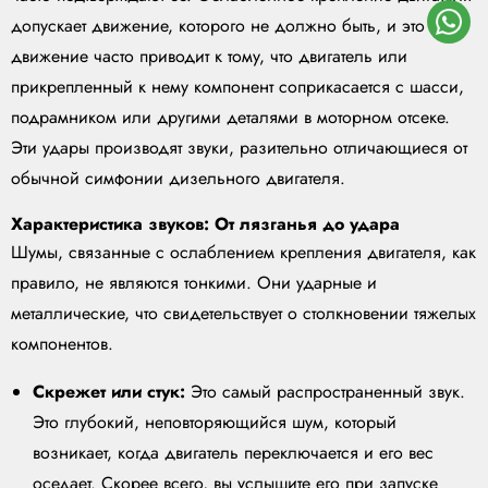
допускает движение, которого не должно быть, и это
движение часто приводит к тому, что двигатель или
прикрепленный к нему компонент соприкасается с шасси,
подрамником или другими деталями в моторном отсеке.
Эти удары производят звуки, разительно отличающиеся от
обычной симфонии дизельного двигателя.
Характеристика звуков: От лязганья до удара
Шумы, связанные с ослаблением крепления двигателя, как
правило, не являются тонкими. Они ударные и
металлические, что свидетельствует о столкновении тяжелых
компонентов.
Скрежет или стук:
Это самый распространенный звук.
Это глубокий, неповторяющийся шум, который
возникает, когда двигатель переключается и его вес
оседает. Скорее всего, вы услышите его при запуске