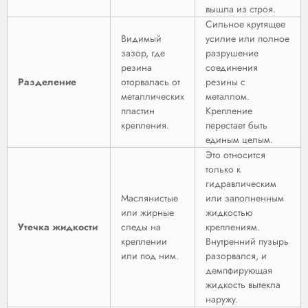
вышла из строя.
Сильное крутящее
Видимый
усилие или полное
зазор, где
разрушение
резина
соединения
Разделение
оторвалась от
резины с
металлических
металлом.
пластин
Крепление
крепления.
перестает быть
единым целым.
Это относится
только к
гидравлическим
Маслянистые
или заполненным
или жирные
жидкостью
Утечка жидкости
следы на
креплениям.
креплении
Внутренний пузырь
или под ним.
разорвался, и
демпфирующая
жидкость вытекла
наружу.