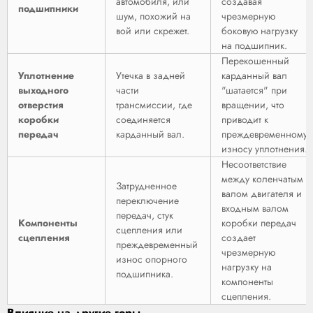
автомобиля, или
создавая
подшипники
шум, похожий на
чрезмерную
вой или скрежет.
боковую нагрузку
на подшипник.
Перекошенный
Уплотнение
Утечка в задней
карданный вал
выходного
части
"шатается" при
отверстия
трансмиссии, где
вращении, что
коробки
соединяется
приводит к
передач
карданный вал.
преждевременному
износу уплотнения.
Несоответствие
между коленчатым
Затрудненное
валом двигателя и
переключение
входным валом
передач, стук
Компоненты
коробки передач
сцепления или
сцепления
создает
преждевременный
чрезмерную
износ опорного
нагрузку на
подшипника.
компоненты
сцепления.
Влияние на другие горы